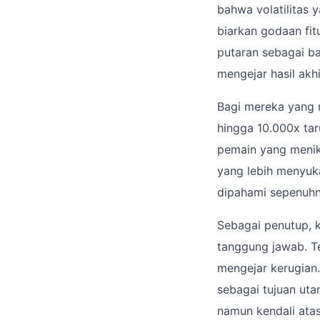
bahwa volatilitas 
biarkan godaan fit
putaran sebagai ba
mengejar hasil akhi
Bagi mereka yang 
hingga 10.000x tar
pemain yang menik
yang lebih menyuk
dipahami sepenuhn
Sebagai penutup, 
tanggung jawab. T
mengejar kerugian
sebagai tujuan uta
namun kendali ata