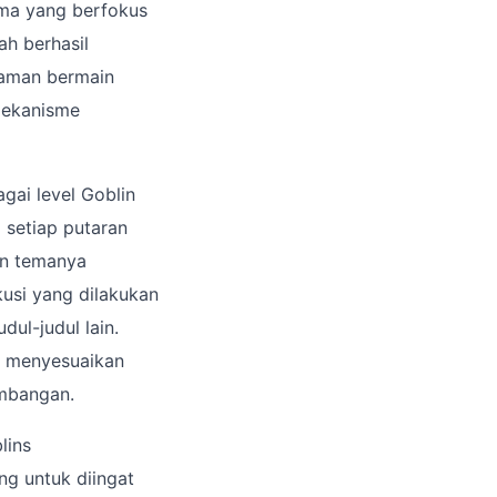
ema yang berfokus
ah berhasil
laman bermain
 mekanisme
gai level Goblin
 setiap putaran
un temanya
usi yang dilakukan
ul-judul lain.
uk menyesuaikan
imbangan.
lins
ng untuk diingat