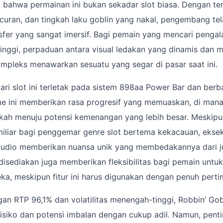
at bahwa permainan ini bukan sekadar slot biasa. Dengan t
curan, dan tingkah laku goblin yang nakal, pengembang tel
fer yang sangat imersif. Bagi pemain yang mencari penga
tinggi, perpaduan antara visual ledakan yang dinamis dan
mpleks menawarkan sesuatu yang segar di pasar saat ini.
ari slot ini terletak pada sistem 898aa Power Bar dan berba
me ini memberikan rasa progresif yang memuaskan, di mana
ngkah menuju potensi kemenangan yang lebih besar. Meskip
iliar bagi penggemar genre slot bertema kekacauan, eksek
udio memberikan nuansa unik yang membedakannya dari jud
 disediakan juga memberikan fleksibilitas bagi pemain unt
ka, meskipun fitur ini harus digunakan dengan penuh pert
gan RTP 96,1% dan volatilitas menengah-tinggi, Robbin’ Gob
siko dan potensi imbalan dengan cukup adil. Namun, penti