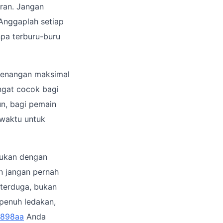
aran. Jangan
Anggaplah setiap
npa terburu-buru
emenangan maksimal
angat cocok bagi
un, bagi pemain
 waktu untuk
kukan dengan
n jangan pernah
 terduga, bukan
penuh ledakan,
898aa
Anda