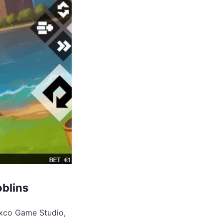
oblins
 Exco Game Studio,