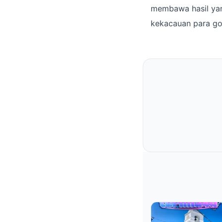
membawa hasil yan
kekacauan para gob