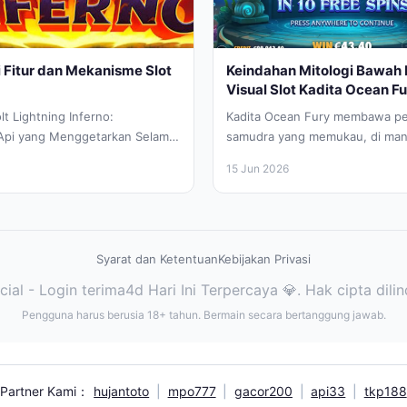
 Fitur dan Mekanisme Slot
Keindahan Mitologi Bawah 
Visual Slot Kadita Ocean F
t Lightning Inferno:
Kadita Ocean Fury membawa pe
Api yang Menggetarkan Selamat
samudra yang memukau, di mana
rmainan yang penuh dengan
bertemu dengan estetika slot m
15 Jun 2026
Syarat dan Ketentuan
Kebijakan Privasi
ial - Login terima4d Hari Ini Terpercaya 💎. Hak cipta dil
Pengguna harus berusia 18+ tahun. Bermain secara bertanggung jawab.
Partner Kami：
hujantoto
|
mpo777
|
gacor200
|
api33
|
tkp188