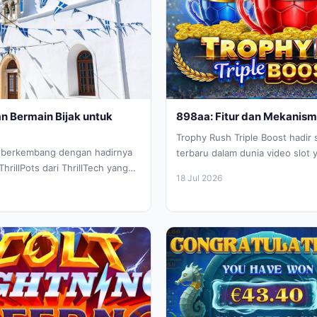
n Bermain Bijak untuk
898aa: Fitur dan Mekanis
Trophy Rush Triple Boost hadir 
s berkembang dengan hadirnya
terbaru dalam dunia video slo
ThrillPots dari ThrillTech yang
pengalaman bermain 898aa penu
18 Jul 2026
sensi di pasar Yunani....
898aa...