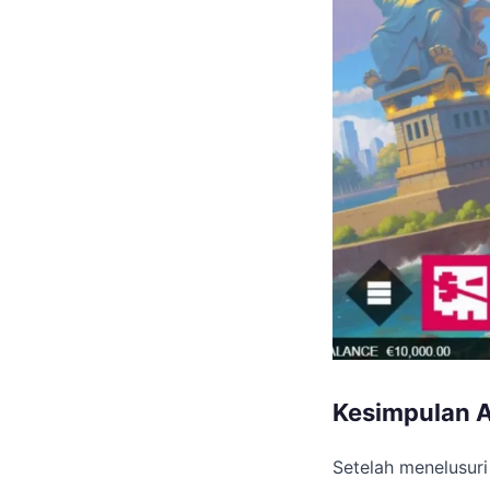
Kesimpulan A
Setelah menelusuri