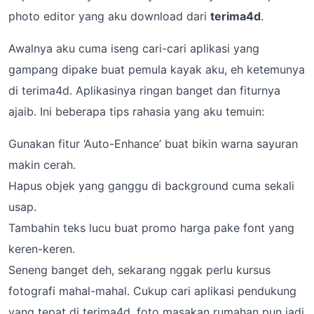
photo editor yang aku download dari
terima4d
.
Awalnya aku cuma iseng cari-cari aplikasi yang
gampang dipake buat pemula kayak aku, eh ketemunya
di terima4d. Aplikasinya ringan banget dan fiturnya
ajaib. Ini beberapa tips rahasia yang aku temuin:
Gunakan fitur ‘Auto-Enhance’ buat bikin warna sayuran
makin cerah.
Hapus objek yang ganggu di background cuma sekali
usap.
Tambahin teks lucu buat promo harga pake font yang
keren-keren.
Seneng banget deh, sekarang nggak perlu kursus
fotografi mahal-mahal. Cukup cari aplikasi pendukung
yang tepat di terima4d, foto masakan rumahan pun jadi