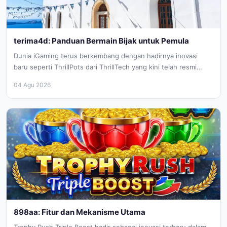
terima4d: Panduan Bermain Bijak untuk Pemula
Dunia iGaming terus berkembang dengan hadirnya inovasi
baru seperti ThrillPots dari ThrillTech yang kini telah resmi
berlisensi di pasar Yunani....
04 Agu 2026
898aa: Fitur dan Mekanisme Utama