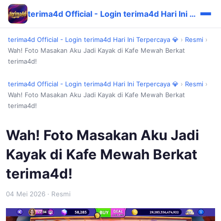
terima4d Official - Login terima4d Hari Ini Terpercaya 💎
terima4d Official - Login terima4d Hari Ini Terpercaya 💎
›
Resmi
›
Wah! Foto Masakan Aku Jadi Kayak di Kafe Mewah Berkat
terima4d!
terima4d Official - Login terima4d Hari Ini Terpercaya 💎
›
Resmi
›
Wah! Foto Masakan Aku Jadi Kayak di Kafe Mewah Berkat
terima4d!
Wah! Foto Masakan Aku Jadi
Kayak di Kafe Mewah Berkat
terima4d!
04 Mei 2026
· Resmi